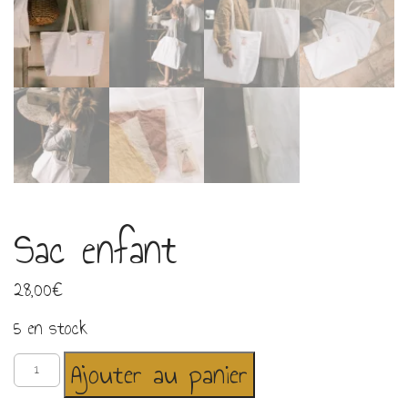
Sac enfant
28,00
€
5 en stock
quantité
Ajouter au panier
de